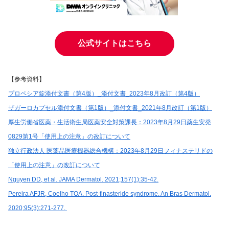
公式サイトはこちら
【参考資料】
プロペシア錠添付文書（第4版）_添付文書_2023年8月改訂（第4版）
ザガーロカプセル添付文書（第1版）_添付文書_2021年8月改訂（第1版）
厚生労働省医薬・生活衛生局医薬安全対策課長：2023年8月29日薬生安発
0829第1号「使用上の注意」の改訂について
独立行政法人 医薬品医療機器総合機構：2023年8月29日フィナステリドの
「使用上の注意」の改訂について
Nguyen DD, et al. JAMA Dermatol. 2021;157(1):35-42.
Pereira AFJR, Coelho TOA. Post-finasteride syndrome. An Bras Dermatol.
2020;95(3):271-277.