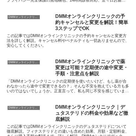
プライバシー完全保護の無地梱包、24時間診察対応、翌々日お届
け。自分に合った薬を低リスクで見つけるチャンスです。今夜から自
信を取り戻そう！
DMMオンラインクリニックの予
DMMオンラインクリニック
約キャンセルと変更を解説！簡単
3ステップでOK
この記事ではDMMオンラインクリニックの予約キャンセルと変更方
法を詳しく解説。キャンセル料やペナルティも一切ありませんので、
安心してくください。
DMMオンラインクリニックで薬
DMMオンラインクリニック
変更は可能？定期便の途中変更・
手順・注意点を解説
「DMMオンラインクリニックの定期便を使いたいけど、もし薬が合
わなかったら途中で変更できるの？」そんな不安を抱えている方も多
いのではないでしょうか。正直言って、私も同じ不安を感じていまし
た。結論から言うと、DMMオンラインクリニックでは薬の...
DMMオンラインクリニック｜デ
DMMオンラインクリニック
ュタステリドの料金や効果など徹
底解説
この記事ではDMMオンラインクリニックのデュタステリドについて
徹底解説。フィナステリドとの違いも含めた効果、月額・定額料金、