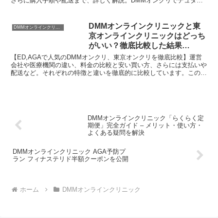
さらに購入手順や配送まで、詳しく解説。DMMオンクリでデュタス
テリドの購入を検討している人必見！
DMMオンラインクリニックと東
DMMオンラインクリニック
京オンラインクリニックはどっち
がいい？徹底比較した結果…
【ED,AGAで人気のDMMオンクリ、東京オンクリを徹底比較】運営
会社や医療機関の違い、料金の比較と安い買い方、さらには支払いや
配送など。それぞれの特徴と違いを徹底的に比較しています。この記
事を読めばあなたに最適なクリニックが選べます。
DMMオンラインクリニック「らくらく定
期便」完全ガイド – メリット・使い方・
よくある疑問を解決
DMMオンラインクリニック AGA予防プ
ラン フィナステリド半額クーポンを公開
ホーム
DMMオンラインクリニック