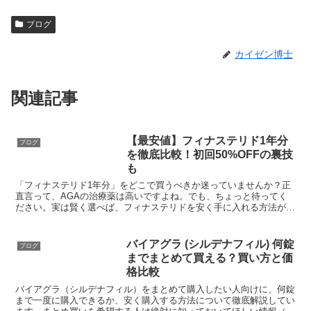
ブログ
カイゼン博士
関連記事
【最安値】フィナステリド1年分
ブログ
を徹底比較！初回50%OFFの裏技
も
「フィナステリド1年分」をどこで買うべきか迷っていませんか？正
直言って、AGAの治療薬は高いですよね。でも、ちょっと待ってく
ださい。実は賢く選べば、フィナステリドを安く手に入れる方法があ
るんです。同じ効果の薬なのに、クリニックによって価格が...
バイアグラ (シルデナフィル) 何錠
ブログ
までまとめて買える？買い方と価
格比較
バイアグラ（シルデナフィル）をまとめて購入したい人向けに、何錠
まで一度に購入できるか、安く購入する方法について徹底解説してい