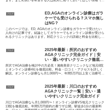
ます。まとめ買いを希望する人は絶対に知っておいてほしい情報（お
得情報）を載せていますので参考にしてください。
ED,AGAのオンライン診療はガラ
ブログ
ケーでも受けられる？スマホ無し
はNG？
このページでは、ED, AGAのオンライン診療をガラケーで受けたい
人向けの記事です。結論としてガラケーでもオンライン診療が受けら
れるクリニックはあります。対応クリニックの詳細と料金を比較して
みました。
2025年最新：所沢のおすすめ
ブログ
AGAクリニック完全ガイド｜安
い・通いやすいクリニック徹底比
較
所沢でAGA治療を検討中の方必見！湘南美容クリニックなど地元6院
とオンライン診療4社を徹底比較。料金・口コミ・アクセスを詳しく
解説。オンライン診療なら月1,000円〜、年間5万円以上安く治療可
能。無料カウンセリング情報も掲載中。
2025年最新：川口のおすすめ
ブログ
AGAクリニック一覧｜安い・通
いやすいクリニック完全ガイド
川口でAGA治療なら月1,000円〜！オンライン診療VS地元クリニック
13院を徹底比較。年間5万円節約の裏ワザ公開。駅徒歩1分の最新料