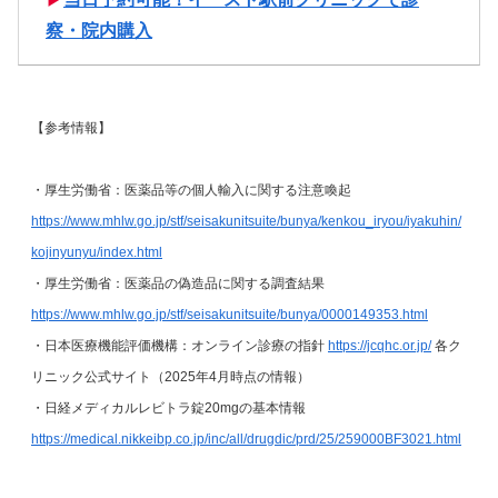
察・院内購入
【参考情報】
・厚生労働省：医薬品等の個人輸入に関する注意喚起
https://www.mhlw.go.jp/stf/seisakunitsuite/bunya/kenkou_iryou/iyakuhin/
kojinyunyu/index.html
・厚生労働省：医薬品の偽造品に関する調査結果
https://www.mhlw.go.jp/stf/seisakunitsuite/bunya/0000149353.html
・日本医療機能評価機構：オンライン診療の指針
https://jcqhc.or.jp/
各ク
リニック公式サイト（2025年4月時点の情報）
・日経メディカルレビトラ錠20mgの基本情報
https://medical.nikkeibp.co.jp/inc/all/drugdic/prd/25/259000BF3021.html