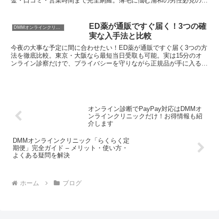
金・口コミ・営業時間まで完全網羅。薄毛に悩む浦和の男性必見の完
全ガイド2025年版
ED薬が通販ですぐ届く！3つの確
DMMオンラインクリニック
実な入手法と比較
今夜の大事な予定に間に合わせたい！ED薬が通販ですぐ届く3つの方
法を徹底比較。東京・大阪なら最短当日受取も可能。実は15分のオ
ンライン診察だけで、プライバシーを守りながら正規品が手に入るん
です。価格差は1錠あたり最大400円！あなたの急ぎ度に合わせた最
適な入手法を、元利用者が本音で解説します。
オンライン診断でPayPay対応はDMMオ
ンラインクリニックだけ！お得情報も紹
介します
DMMオンラインクリニック「らくらく定
期便」完全ガイド – メリット・使い方・
よくある疑問を解決
ホーム
ブログ