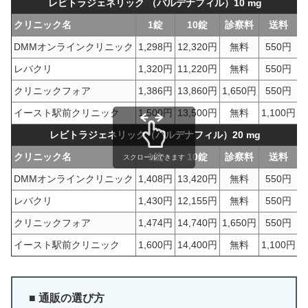
レビトラジェネリック （バルデナフィル）10 mg
クリニック名
1錠
10錠
診察料
送料
DMMオンラインクリニック
1,298円
12,320円
無料
550円
レバクリ
1,320円
11,220円
無料
550円
クリニックフォア
1,386円
13,860円
1,650円
550円
イースト駅前クリニック
1,500円
13,500円
無料
1,100円
レビトラジェネリック（バルデナフィル）20 mg
クリニック名
1錠
10錠
診察料
送料
スクロールできます
DMMオンラインクリニック
1,408円
13,420円
無料
550円
レバクリ
1,430円
12,155円
無料
550円
クリニックフォア
1,474円
14,740円
1,650円
550円
イースト駅前クリニック
1,600円
14,400円
無料
1,100円
■ 通販の選び方